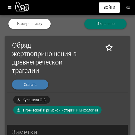
ВОЙТИ
RU
Назад к поиску
Избранное
Обряд
жертвоприношения в
древнегреческой
трагедии
Скачать
Кулишова О.В.
в греческой и римской истории и мифологии
Заметки