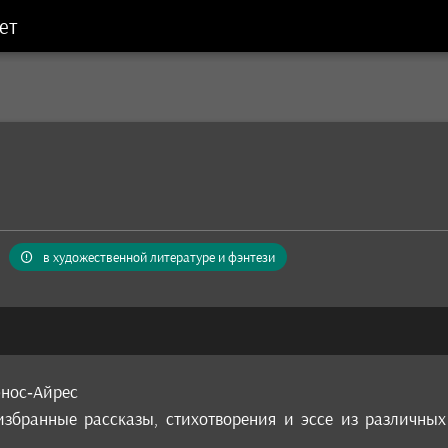
ет
в художественной литературе и фэнтези
энос‑Айрес
збранные рассказы, стихотворения и эссе из различны