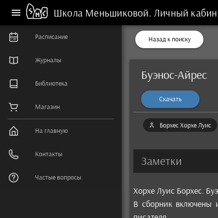
Школа Меньшиковой.
Личный кабин
Расписание
Назад к поиску
Журналы
Буэнос-Айрес
Библиотека
Скачать
Магазин
Борхес Хорхе Луис
На главную
Контакты
Заметки
Частые вопросы
Хорхе Луис Борхес. Бу
В сборник включены и
писателя.