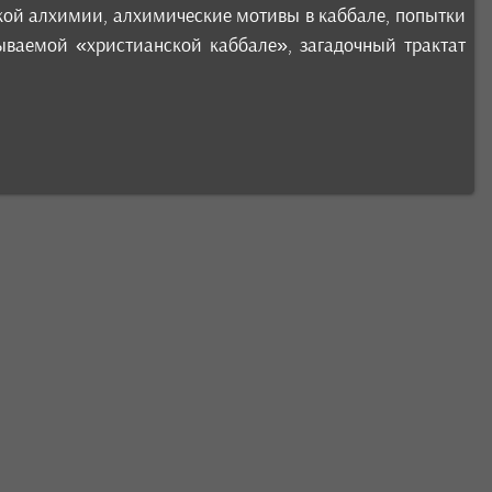
кой алхимии, алхимические мотивы в каббале, попытки
ываемой «христианской каббале», загадочный трактат