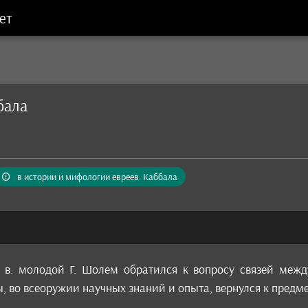
ет
бала
в истории и мифологии евреев. Каббала
0 в. молодой Г. Шолем обратился к вопросу связей меж
, во всеоружии научных знаний и опыта, вернулся к предме