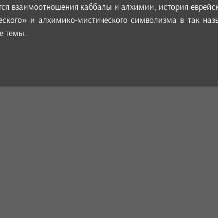
тся взаимоотношения каббалы и алхимии, история еврейс
еского» и алхимико-мистического символизма в так наз
е темы.