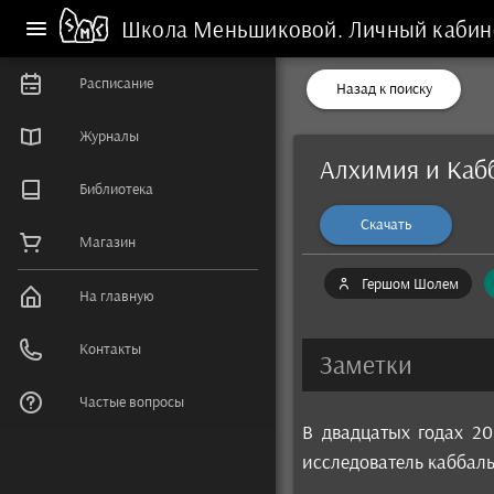
Школа Меньшиковой.
Личный кабин
Расписание
Назад к поиску
Журналы
Алхимия и Каб
Библиотека
Скачать
Магазин
Гершом Шолем
На главную
Контакты
Заметки
Частые вопросы
В двадцатых годах 2
исследователь каббалы