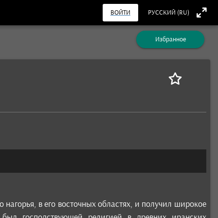
ВОЙТИ
РУССКИЙ (RU)
Избранное
о нагорья, в его восточных областях, и получил широкое
м был господствующей религией в древних иранских