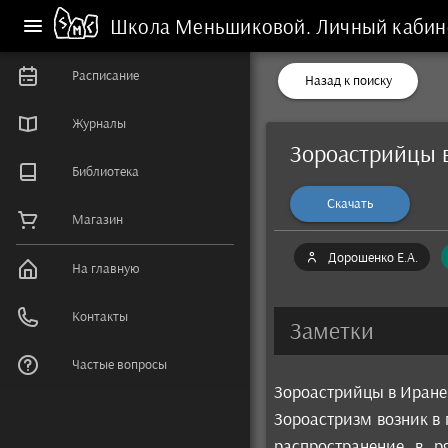
Школа Меньшиковой.
Личный кабин
Расписание
Назад к поиску
Журналы
Зороастрийцы в
Библиотека
Скачать
Магазин
Дорошенко Е.А.
На главную
Контакты
Заметки
Частые вопросы
Зороастрийцы в Иране 
Зороастризм возник в 
распространение в р