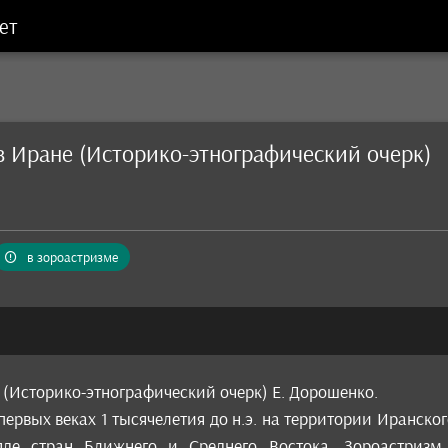
ет
 Иране (Историко-этнографический очерк)
в зороастризме
(Историко-этнографический очерк) Е. Дорошенко.
первых веках 1 тысячелетия до н.э. на территории Иранског
яде стран Ближнего и Среднего Востока. Зороастриз