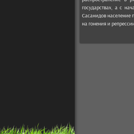
государствах, а с на
Сасанидов население п
на гонения и репресси