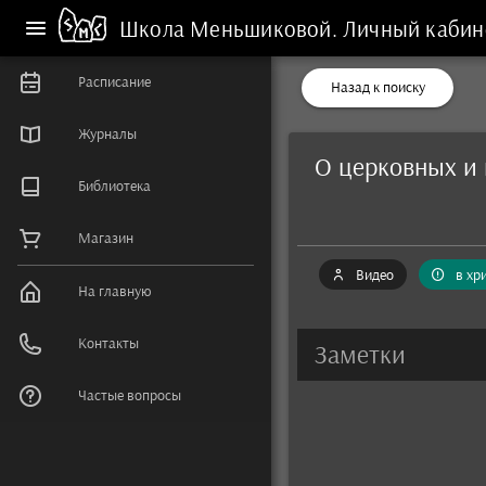
Школа Меньшиковой.
Личный кабин
Расписание
Назад к поиску
Журналы
О церковных и 
Библиотека
Магазин
Видео
в хр
На главную
Контакты
Заметки
Частые вопросы