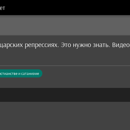
ет
царских репрессиях. Это нужно знать. Видео
истианстве и сатанизме