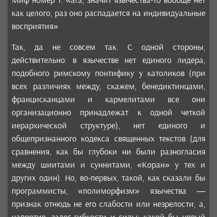
Миф номер 1: «ага, значит язычества-то вообще нет
как целого, раз оно распадается на индивидуальные
восприятия»
Так, да не совсем так. С одной стороны,
действительно: в язычестве нет единого лидера,
подобного римскому понтифику у католиков (при
всех различиях между, скажем, бенедиктинцами,
францисканцами и кармелитами все они
организационно принадлежат к одной четкой
иерархической структуре), нет единого и
общепризнанного кодекса священных текстов (для
сравнения, как бы глубоки ни были разногласия
между шиитами и суннитами, «Коран» у тех и
других один). Но, во-первых, такой, как сказали бы
программисты, «полиморфизм» язычества —
признак отнюдь не его слабости или незрелости, а,