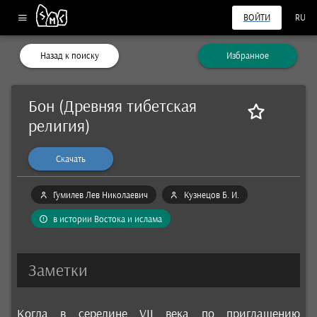
ВОЙТИ
RU
Назад к поиску
Избранное
Бон (Древняя тибетская
религия)
Скачать
Гумилев Лев Николаевич
Кузнецов Б. И.
в истории Востока и ислама
Заметки
Когда в середине VII века по приглашению