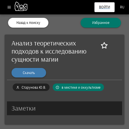
ВОЙТИ
RU
Назад к поиску
Избранное
Анализ теоретических
подходов к исследованию
сущности магии
Скачать
Старунова Ю.В.
в мистике и оккультизме
Заметки