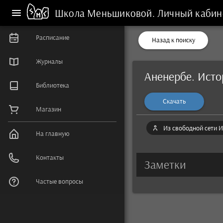
Школа Меньшиковой.
Личный кабин
Расписание
Назад к поиску
Журналы
Аненербе. Ист
Библиотека
Скачать
Магазин
Из свободной сети И
На главную
Контакты
Заметки
Частые вопросы