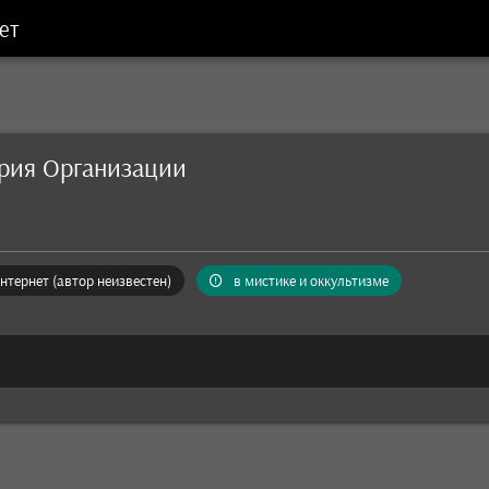
ет
ория Организации
нтернет (автор неизвестен)
в мистике и оккультизме