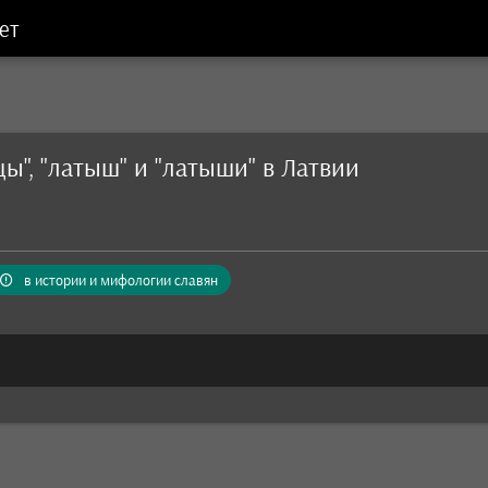
ет
цы", "латыш" и "латыши" в Латвии
в истории и мифологии славян