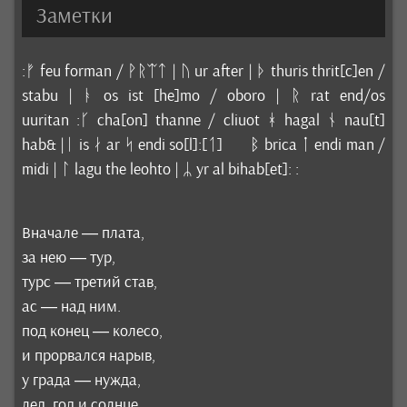
Заметки
:ᚠ feu forman / ᚹᚱᛠᛏ | ᚢ ur after | ᚦ thuris thrit[c]en /
stabu | ᚭ os ist [he]mo / oboro | ᚱ rat end/os
uuritan :ᚴ cha[on] thanne / cliuot ᚼ hagal ᚾ nau[t]
hab& |ᛁ is ᛅ ar ᛋ endi so[l]:[ᛐ] ᛒ brica ᛙ endi man /
midi | ᛚ lagu the leohto | ᛦ yr al bihab[et]: :
Вначале — плата,
за нею — тур,
турс — третий став,
ас — над ним.
под конец — колесо,
и прорвался нарыв,
у града — нужда,
лед, год и солнце,