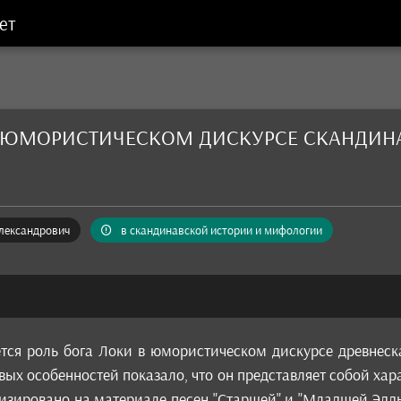
ет
В ЮМОРИСТИЧЕСКОМ ДИСКУРСЕ СКАНДИ
лександрович
в скандинавской истории и мифологии
ется роль бога Локи в юмористическом дискурсе древнес
евых особенностей показало, что он представляет собой ха
изировано на материале песен "Старшей" и "Младшей Эдды"