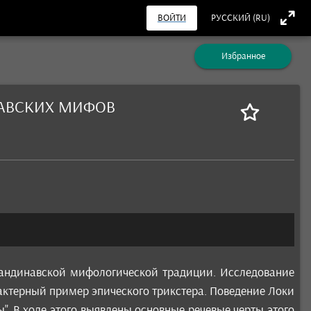
ВОЙТИ
РУССКИЙ (RU)
Избранное
НАВСКИХ МИФОВ
кандинавской мифологической традиции. Исследование
рактерный пример эпического трикстера. Поведение Локи
. В ходе этого выявлены основные речевые черты этого