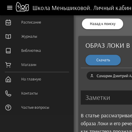
Школа Меньшиковой.
Личный кабин
Расписание
Назад к поиску
Журналы
ОБРАЗ ЛОКИ 
Библиотека
Скачать
Магазин
Самарин Дмитрий А
На главную
Контакты
Заметки
Частые вопросы
В статье рассматрива
образа Локи и его реч
как трикстера проанал