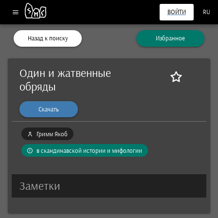
ВОЙТИ
RU
Назад к поиску
Избранное
Один и жатвенные
обряды
Скачать
Гримм Якоб
в скандинавской истории и мифологии
Заметки