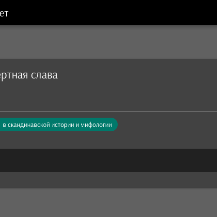
ет
ртная слава
в скандинавской истории и мифологии