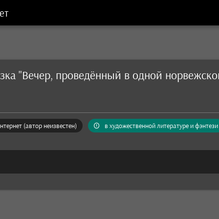
ет
зка "Вечер, проведённый в одной норвежско
нтернет (автор неизвестен)
в художественной литературе и фэнтези