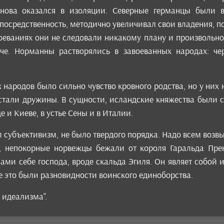
снова оказался в изоляции. Северные германцы были
посредственность, методично увеличивал свои владения, 
воеваниях они не следовали никакому плану и произвольн
ыче. Норманны растворялись в завоеванных народах: ч
 народов было сильно чувство кровного родства, но у них
 стали дружины. В сущности, исландские княжества были
е и Киеве, в устье Сены и в Италии.
 субъективизм, не было твердого порядка. Надо всем возв
, непокорные норвежцы бежали от короля Гаральда Прек
ами себе господа, вроде скальда Эгиля. Он являет собой и
се это были разновидности воинского единоборства.
 идеализма".