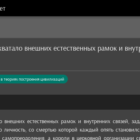
ет
ватало внешних естественных рамок и внут
в теориях построения цивилизаций
 внешних естественных рамок и внутренних связей, за
ю личность, со смертью которой каждый опять становилс
о самопреодоления, а короли в церковной организации с