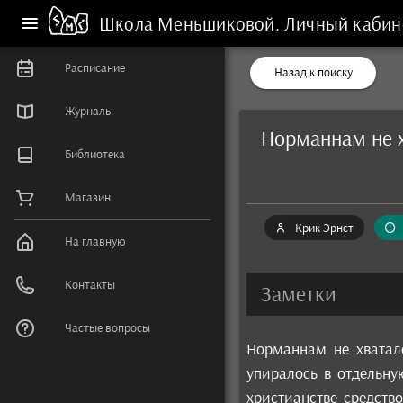
Школа Меньшиковой.
Личный кабин
Расписание
Назад к поиску
Журналы
Норманнам не х
Библиотека
Магазин
Крик Эрнст
На главную
Контакты
Заметки
Частые вопросы
Норманнам не хватало
упиралось в отдельну
христианстве средств