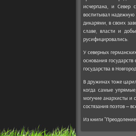
исчерпана, и Север 
воспитывал надежную 
дикарями, в своих за
славе, власти и доб
русифицировались.
У северных германских
основания государств
государства в Новгород
В дружинах тоже царил
когда самые упрямые
могучие анархисты и с
состязания поэтов – в
Из книги "Преодоление