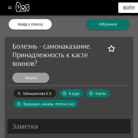
ВОЙТИ
Назад к поиску
Избранное
Болезнь - самонаказание.
Принадлежность к касте
воинов?
Форум
Меньшикова К.Е.
6 курс
Касты
Традиции, каналы, потоки сил
Заметки