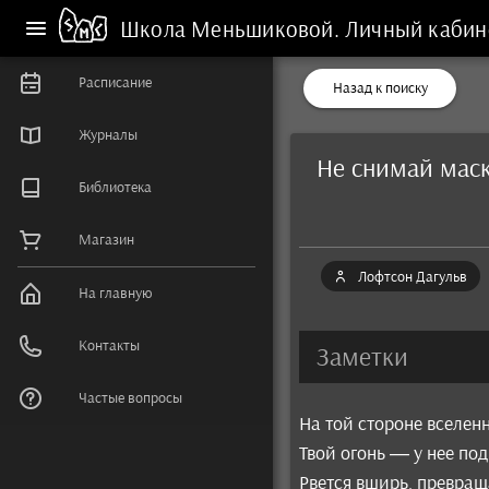
Школа Меньшиковой.
Личный кабин
Расписание
Назад к поиску
Журналы
Не снимай мас
Библиотека
Магазин
Лофтсон Дагульв
На главную
Контакты
Заметки
Частые вопросы
На той стороне вселенн
Твой огонь — у нее под
Рвется вширь, превраща