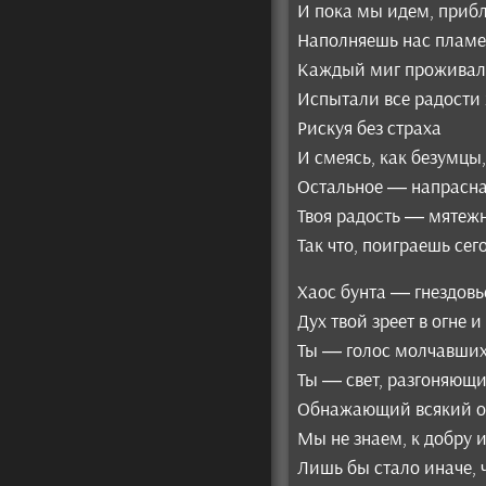
И пока мы идем, прибл
Наполняешь нас пламе
Каждый миг проживал
Испытали все радости
Рискуя без страха
И смеясь, как безумцы,
Остальное — напрасна
Твоя радость — мятежн
Так что, поиграешь се
Хаос бунта — гнездовье
Дух твой зреет в огне 
Ты — голос молчавших
Ты — свет, разгоняющ
Обнажающий всякий о
Мы не знаем, к добру и
Лишь бы стало иначе, 