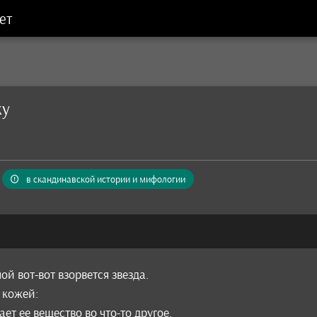
ет
ку
в скандинавской истории и мифологии
ой вот-вот взорвется звезда.
 кожей:
ет ее вещество во что-то другое.