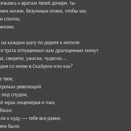
ижаясь к вратам твоей дочери, ты
нем жизни, безумным огнем, чтобы мы
и сполна,
 жизни,
 на каждом шагу по дороге к могиле:
я трата отпущенных нам драгоценных минут.
а, свирепа, ужасна, чудесна…
годня со мною в Скайрим или как?
 твое,
и громах революций.
 под спудом,
ий мрак лицемерья и лжи,
бман:
ли к худу, — тебе все равно,
чем было.