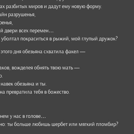
рах разбитых миров и дадут ему новую форму.
айн разрушенья,
ренья,
й двери всех перемен…
я уболтал покраситься в рыжий, мой глупый дружок?
о этого дня обезьяна схватила факел —
аков, вожделея обнять твою мать —
ю.
навек обезьяна и ты.
она превратила тебя в божество.
ем у нас в голове…
есно: ты больше любишь шербет или мягкий пломбир?