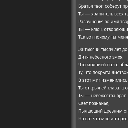
Братья твои соберут п
Ты — хранитель всех т
Разрушенья во имя тво
Ты — ключ, отворяющи
Так вот почему ты мен
За тысячи тысяч лет д
Дитя небесного змея,
Что молнией пал с обл
Ту, что покрыта листво
В этот миг изменились 
Ты открыл ей глаза, а 
Ты — невежества враг,
Свет познанья,
Пылающий древним огн
Но вот что мне интер