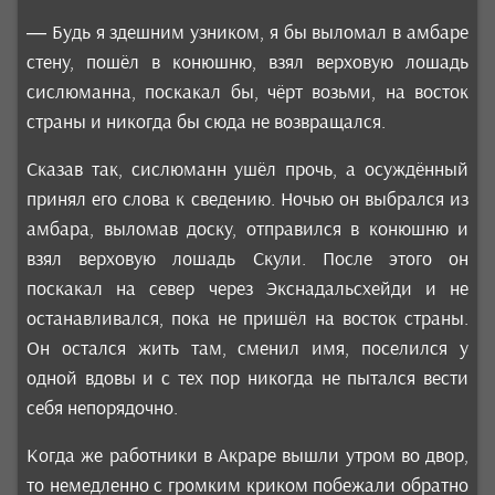
— Будь я здешним узником, я бы выломал в амбаре
стену, пошёл в конюшню, взял верховую лошадь
сислюманна, поскакал бы, чёрт возьми, на восток
страны и никогда бы сюда не возвращался.
Сказав так, сислюманн ушёл прочь, а осуждённый
принял его слова к сведению. Ночью он выбрался из
амбара, выломав доску, отправился в конюшню и
взял верховую лошадь Скули. После этого он
поскакал на север через Экснадальсхейди и не
останавливался, пока не пришёл на восток страны.
Он остался жить там, сменил имя, поселился у
одной вдовы и с тех пор никогда не пытался вести
себя непорядочно.
Когда же работники в Акраре вышли утром во двор,
то немедленно с громким криком побежали обратно