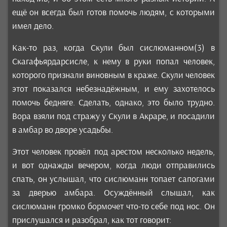
ещё он всегда был готов помочь людям, с которыми
имел дело.
Как-то раз, когда Скули был сислюманном(3) в
Скагафьярдарсисле, к нему в руки попал человек,
которого признали виновным в краже. Скули человек
этот показался небезнадёжным, и ему захотелось
помочь бедняге. Сделать, однако, это было трудно.
Вора взяли под стражу у Скули в Акраре, и посадили
в амбар во дворе усадьбы.
Этот человек провёл под арестом несколько недель,
и вот однажды вечером, когда люди отправились
спать, он услышал, что сислюманн топает сапогами
за дверью амбара. Осуждённый слышал, как
сислюманн громко бормочет что-то себе под нос. Он
прислушался и разобрал, как тот говорит: