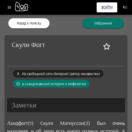
ВОЙТИ
RU
Назад к поиску
Избранное
Скули Фогт
Из свободной сети Интернет (автор неизвестен)
в скандинавской истории и мифологии
Заметки
Ландфогт(1) Скули Магнуссон(2) был очень
находчив, и об этом есть много разных историй. А