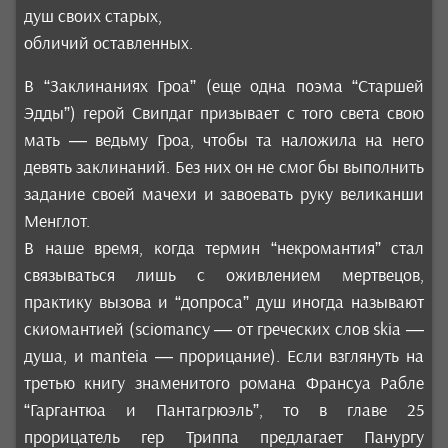
душ своих старых,
обличий оставленных.
В “Заклинаниях Гроа” (еще одна поэма “Старшей
Эдды”) герой Свипдаг призывает с того света свою
мать — ведьму Гроа, чтобы та наложила на него
девять заклинаний. Без них он не смог бы выполнить
задание своей мачехи и завоевать руку великанши
Менглот.
В наше время, когда термин “некромантия” стал
связываться лишь с оживлением мертвецов,
практику вызова и “допроса” душ иногда называют
скиомантией (sciomancy — от греческих слов skia —
душа, и manteia — прорицание). Если взглянуть на
третью книгу знаменитого романа Франсуа Рабле
“Гаргантюа и Пантагрюэль”, то в главе 25
прорицатель гер Триппа предлагает Панургу