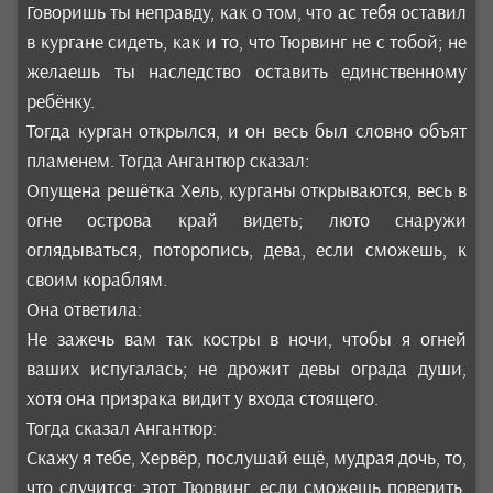
Говоришь ты неправду, как о том, что ас тебя оставил
в кургане сидеть, как и то, что Тюрвинг не с тобой; не
желаешь ты наследство оставить единственному
ребёнку.
Тогда курган открылся, и он весь был словно объят
пламенем. Тогда Ангантюр сказал:
Опущена решётка Хель, курганы открываются, весь в
огне острова край видеть; люто снаружи
оглядываться, поторопись, дева, если сможешь, к
своим кораблям.
Она ответила:
Не зажечь вам так костры в ночи, чтобы я огней
ваших испугалась; не дрожит девы ограда души,
хотя она призрака видит у входа стоящего.
Тогда сказал Ангантюр:
Скажу я тебе, Хервёр, послушай ещё, мудрая дочь, то,
что случится: этот Тюрвинг, если сможешь поверить,