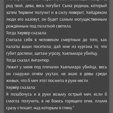
род твой, дева, весь погубит. Сына родишь, который
затем Тюрвинг получит и в силу поверит; Хейдреком
люди его назовут, он будет самым могущественным
рождённым под палаткой светила.
Тогда Хервёр сказала:
Считала себя я человеком смертным до того, как
палаты ваши посетила; дай мне из кургана то, что
губит доспехи, щитам угрозу, Хьяльмара убийцу.
Тогда сказал Ангантюр:
Лежит у меня под плечами Хьяльмара убийца, весь
он снаружи огнём укутан; не знаю я девы среди
живых, что б меч этот посмела в руке нести.
Хервёр сказала:
Я позабочусь и в руки возьму острый меч, если б
смогла получить; я не боюсь горящего огня, пламя
сразу стихает, над которым я гляну."