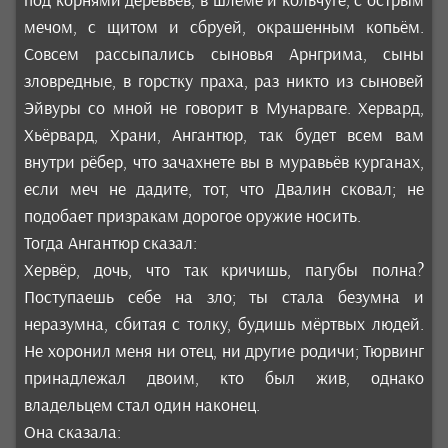
под корнями деревьев, в шлеме и кольчуге, с острым
мечом, с щитом и сбруей, окрашенным копьём.
Совсем рассыпались сыновья Арнгрима, сыны
зловредные, в горстку праха, раз никто из сыновей
Эйвуры со мной не говорит в Мунарваге. Хервард,
Хьёрвард, Храни, Ангантюр, так будет всем вам
внутри рёбер, что зачахнете вы в муравьёв курганах,
если меч не дадите, тот, что Двалин сковал; не
подобает призракам дорогое оружие носить.
Тогда Ангантюр сказал:
Хервёр, дочь, что так кричишь, пагубы полна?
Поступаешь себе на зло; ты стала безумна и
неразумна, сбитая с толку, будишь мёртвых людей.
Не хоронил меня ни отец, ни другие родичи; Тюрвинг
принадлежал двоим, кто был жив, однако
владельцем стал один наконец.
Она сказала: