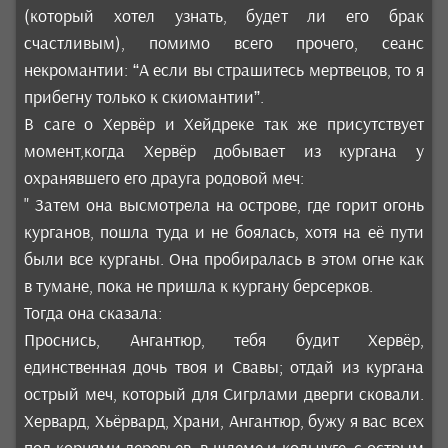
(который хотел узнать, будет ли его брак
счастливым), помимо всего прочего, сеанс
некромантии: “А если вы страшитесь мертвецов, то я
прибегну только к скиомантии”.
В саге о Хервёр и Хейдреке так же присутствует
момент,когда Хервёр добывает из кургана у
охранявшего его драуга родовой меч:
" Затем она высмотрела на острове, где горит огонь
курганов, пошла туда и не боялась, хотя на её пути
были все курганы. Она пробиралась в этом огне как
в тумане, пока не пришла к кургану берсерков.
Тогда она сказала:
Проснись, Ангантюр, тебя будит Хервёр,
единственная дочь твоя и Свавы; отдай из кургана
острый меч, который для Сигрлами дверги сковали.
Хервард, Хьёрвард, Храни, Ангантюр, бужу я вас всех