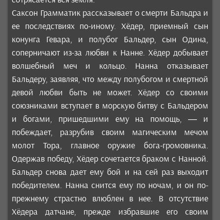
Саксон Грамматик рассказывает о смерти Бальдра и
ее последствиях по-иному. Хёдер, приемный сын
конунга Гевара, и полубог Бальдер, сын Одина,
соперничают из-за любви к Нанне. Хёдер добывает
волшебный меч и кольцо. Нанна отказывает
Бальдеру, заявляя, что между полубогом и смертной
девой любви быть не может. Хёдер со своими
союзниками вступает в морскую битву с Бальдером
и богами, пришедшими ему на помощь, — и
побеждает, разрубив своим магическим мечом
молот Тора, главное оружие бога-громовника.
Одержав победу, Хёдер сочетается браком с Нанной.
Бальдер снова дает ему бой и на сей раз выходит
победителем. Нанна снится ему по ночам, и он по-
прежнему страстно влюблен в нее. В отсутствие
Хёдера датчане, прежде избравшие его своим