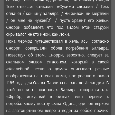
Тёкк отвечает стихами: «Сухими слезами / Тёкк
оплачет / кончину Бальдра. / Ни живой, ни мертвый
/ он мне не нужен[2], / пусть хранит его Хель».
Снорри добавляет, что под видом этой старухи
скрывался не кто иной, как Локи.
Пока Хермод путешествовал в Хель, асы, согласно
Снорри, совершали обряд погребения Бальдра.
Повествуя об этом, Снорри, вероятно, следует за
скальдом Ульвом Уггасоном, который в своей
«Хвалебной песни о доме» описывает резные
изображения на стенах дома, построенного около
1185 года для Олава Павлина на западе Исландии. В
этой песни о похоронах Бальдра говорится так:
«Фрейр, искусный в битвах, едет первым к
погребальному костру сына Одина; едет он верхом
на златощетинном вепре и ведет за собою прочих.