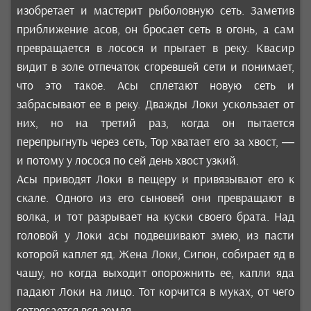
изобретает и мастерит рыболовную сеть. Заметив
приближение асов, он бросает сеть в огонь, а сам
превращается в лосося и прыгает в реку. Квасир
видит в золе отпечаток сгоревшей сети и понимает,
что это такое. Асы сплетают новую сеть и
забрасывают ее в реку. Дважды Локи ускользает от
них, но на третий раз, когда он пытается
перепрыгнуть через сеть, Тор хватает его за хвост, —
и потому у лосося по сей день хвост узкий.
Асы приводят Локи в пещеру и привязывают его к
скале. Одного из его сыновей они превращают в
волка, и тот разрывает на куски своего брата. Над
головой у Локи асы подвешивают змею, из пасти
которой каплет яд. Жена Локи, Сигюн, собирает яд в
чашу, но когда выходит опорожнить ее, капли яда
падают Локи на лицо. Тот корчится в муках, от чего
сотрясается вся земля.