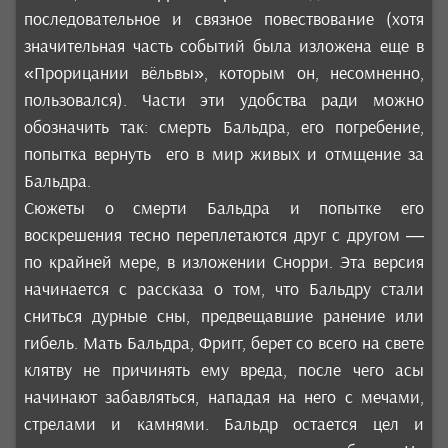
последовательное и связное повествование (хотя
значительная часть событий была изложена еще в
«Прорицании вёльвы», которым он, несомненно,
пользовался). Части эти удобства ради можно
обозначить так: смерть Бальдра, его погребение,
попытка вернуть его в мир живых и отмщение за
Бальдра.
Сюжеты о смерти Бальдра и попытке его
воскрешения тесно переплетаются друг с другом —
по крайней мере, в изложении Снорри. Эта версия
начинается с рассказа о том, что Бальдру стали
сниться дурные сны, предвещавшие ранение или
гибель. Мать Бальдра, Фригг, берет со всего на свете
клятву не причинять ему вреда, после чего асы
начинают забавляться, нападая на него с мечами,
стрелами и камнями. Бальдр остается цел и