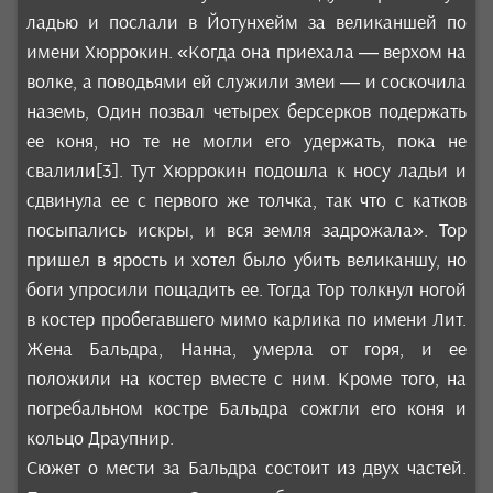
ладью и послали в Йотунхейм за великаншей по
имени Хюррокин. «Когда она приехала — верхом на
волке, а поводьями ей служили змеи — и соскочила
наземь, Один позвал четырех берсерков подержать
ее коня, но те не могли его удержать, пока не
свалили[3]. Тут Хюррокин подошла к носу ладьи и
сдвинула ее с первого же толчка, так что с катков
посыпались искры, и вся земля задрожала». Тор
пришел в ярость и хотел было убить великаншу, но
боги упросили пощадить ее. Тогда Тор толкнул ногой
в костер пробегавшего мимо карлика по имени Лит.
Жена Бальдра, Нанна, умерла от горя, и ее
положили на костер вместе с ним. Кроме того, на
погребальном костре Бальдра сожгли его коня и
кольцо Драупнир.
Сюжет о мести за Бальдра состоит из двух частей.