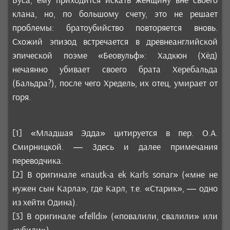
Буса, ему приходится искать женщину вне своего
клана, но, по большому счету, это не решает
проблемы: братоубийство повторяется вновь.
Схожий эпизод встречается в древнеанглийской
эпической поэме «Беовульф»: Хадкюн (Хёд)
нечаянно убивает своего брата Херебальда
(Бальдра?), после чего Хредель, их отец, умирает от
горя.
[1] «Младшая Эдда» цитируется в пер. О.А.
Смирницкой. — Здесь и далее примечания
переводчика.
[2] В оригинале «nautk-a ek Karls sonar» («мне не
нужен сын Карла», где Карл, т.е. «Старик», — одно
из хейти Одина).
[3] В оригинале «felldi» («повалили, свалили» или