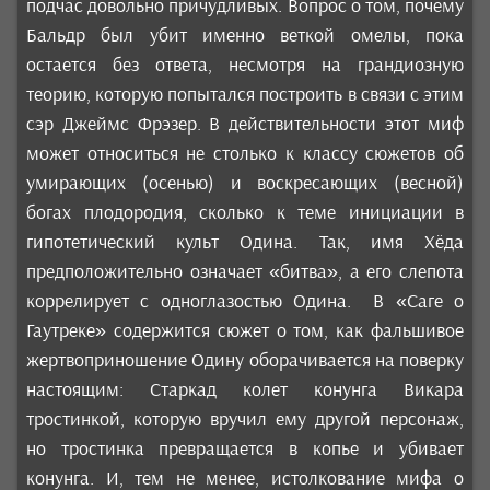
подчас довольно причудливых. Вопрос о том, почему
Бальдр был убит именно веткой омелы, пока
остается без ответа, несмотря на грандиозную
теорию, которую попытался построить в связи с этим
сэр Джеймс Фрэзер. В действительности этот миф
может относиться не столько к классу сюжетов об
умирающих (осенью) и воскресающих (весной)
богах плодородия, сколько к теме инициации в
гипотетический культ Одина. Так, имя Хёда
предположительно означает «битва», а его слепота
коррелирует с одноглазостью Одина. В «Саге о
Гаутреке» содержится сюжет о том, как фальшивое
жертвоприношение Одину оборачивается на поверку
настоящим: Старкад колет конунга Викара
тростинкой, которую вручил ему другой персонаж,
но тростинка превращается в копье и убивает
конунга. И, тем не менее, истолкование мифа о