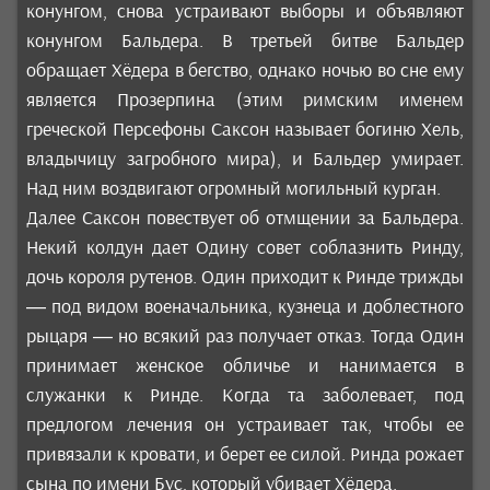
конунгом, снова устраивают выборы и объявляют
конунгом Бальдера. В третьей битве Бальдер
обращает Хёдера в бегство, однако ночью во сне ему
является Прозерпина (этим римским именем
греческой Персефоны Саксон называет богиню Хель,
владычицу загробного мира), и Бальдер умирает.
Над ним воздвигают огромный могильный курган.
Далее Саксон повествует об отмщении за Бальдера.
Некий колдун дает Одину совет соблазнить Ринду,
дочь короля рутенов. Один приходит к Ринде трижды
— под видом военачальника, кузнеца и доблестного
рыцаря — но всякий раз получает отказ. Тогда Один
принимает женское обличье и нанимается в
служанки к Ринде. Когда та заболевает, под
предлогом лечения он устраивает так, чтобы ее
привязали к кровати, и берет ее силой. Ринда рожает
сына по имени Бус, который убивает Хёдера.