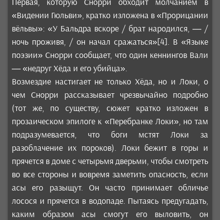
Первая, которую Снорри обходит молчанием в
«Видении Гюльви», кратко изложена в «Прорицании
вёльвы»: «У Бальдра вскоре / брат народился, — /
ночь проживя, / он начал сражаться»[4]. В «Языке
поэзии» Снорри сообщает, что один кеннингов Вали
— «недруг Хёда и его убийца».
Возмездие настигает не только Хёда, но и Локи, о
чем Снорри рассказывает чрезвычайно подробно
(тот же, по существу, сюжет кратко изложен в
прозаическом эпилоге к «Перебранке Локи», но там
подразумевается, что боги мстят Локи за
разоблачение их пороков). Локи бежит в горы и
прячется в доме с четырьмя дверьми, чтобы смотреть
во все стороны и вовремя заметить опасность, если
асы его разыщут. Он часто принимает обличье
лосося и прячется в водопаде. Пытаясь предугадать,
каким образом асы смогут его выловить, он