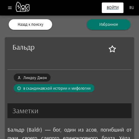
ВОЙТИ
RU
Назад к поиску
Избранное
Бальдр
Линдоу Джон
в скандинавской истории и мифологии
Заметки
Бальдр (Baldr) — бог, один из асов, погибший от
руки своего слепого единокровного брата Хёда,