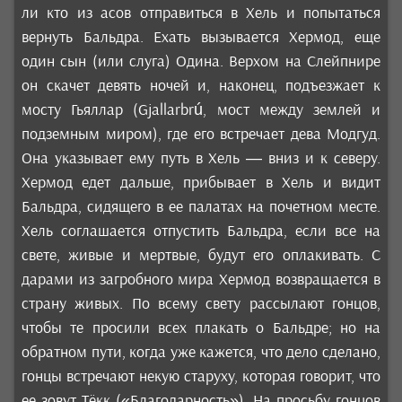
ли кто из асов отправиться в Хель и попытаться
вернуть Бальдра. Ехать вызывается Хермод, еще
один сын (или слуга) Одина. Верхом на Слейпнире
он скачет девять ночей и, наконец, подъезжает к
мосту Гьяллар (Gjallarbrú, мост между землей и
подземным миром), где его встречает дева Модгуд.
Она указывает ему путь в Хель — вниз и к северу.
Хермод едет дальше, прибывает в Хель и видит
Бальдра, сидящего в ее палатах на почетном месте.
Хель соглашается отпустить Бальдра, если все на
свете, живые и мертвые, будут его оплакивать. С
дарами из загробного мира Хермод возвращается в
страну живых. По всему свету рассылают гонцов,
чтобы те просили всех плакать о Бальдре; но на
обратном пути, когда уже кажется, что дело сделано,
гонцы встречают некую старуху, которая говорит, что
ее зовут Тёкк («Благодарность»). На просьбу гонцов