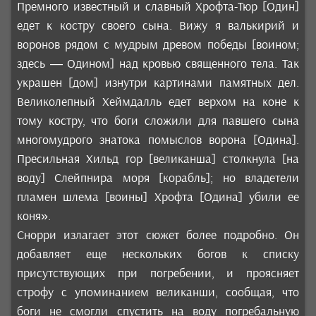
Премного известный и славный Хрофта-Тюр [Один]
едет к костру своего сына. Вижу я валькирий и
воронов рядом с мудрым древом победы [воином;
здесь — Одином] над кровью священного тела. Так
украшен [дом] изнутри картинами памятных дел.
Великолепный Хеймдалль едет верхом на коне к
тому костру, что боги сложили для павшего сына
многомудрого знатока помыслов ворона [Одина].
Пресильная Хильд гор [великанша] столкнула [на
воду] Слейпнира моря [корабль]; но владетели
пламен шлема [воины] Хрофта [Одина] убили ее
коня».
Снорри излагает этот сюжет более подробно. Он
добавляет еще нескольких богов к списку
присутствующих при погребении, и проясняет
строфу с упоминанием великанши, сообщая, что
боги не смогли спустить на воду погребальную