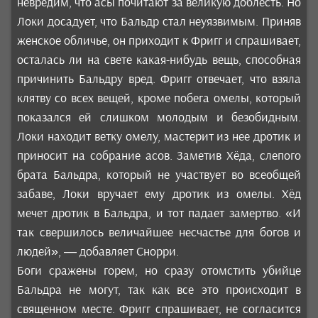
невредим, что асы почитают за великую доблесть. Но
Локи досадует, что Бальдр стал неуязвимым. Приняв
женское обличье, он приходит к Фригг и спрашивает,
осталась ли на свете какая-нибудь вещь, способная
причинить Бальдру вред. Фригг отвечает, что взяла
клятву со всех вещей, кроме побега омелы, который
показался ей слишком молодым и безобидным.
Локи находит ветку омелу, мастерит из нее дротик и
приносит на собрание асов. Заметив Хёда, слепого
брата Бальдра, который не участвует во всеобщей
забаве, Локи вручает ему дротик из омелы. Хёд
мечет дротик в Бальдра, и тот падает замертво. «И
так свершилось величайшее несчастье для богов и
людей», — добавляет Снорри.
Боги сражены горем, но сразу отомстить убийце
Бальдра не могут, так как все это происходит в
священном месте. Фригг спрашивает, не согласится