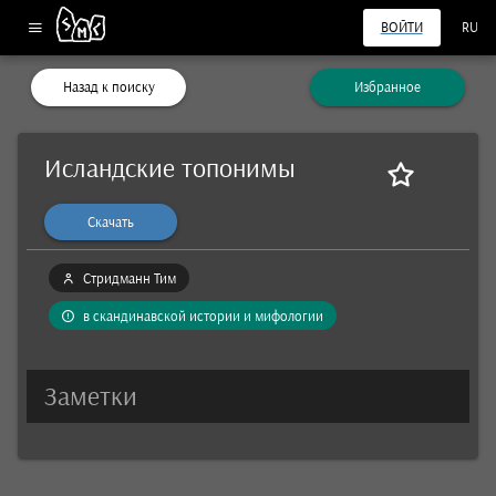
ВОЙТИ
RU
Назад к поиску
Избранное
Исландские топонимы
Скачать
Стридманн Тим
в скандинавской истории и мифологии
Заметки