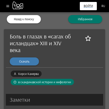
ВОЙТИ
RU
Назад к поиску
Избранное
Боль в глазах в «сагах об
исландцах» XIII и XIV
века
Скачать
Кирси Канерва
в скандинавской истории и мифологии
Заметки