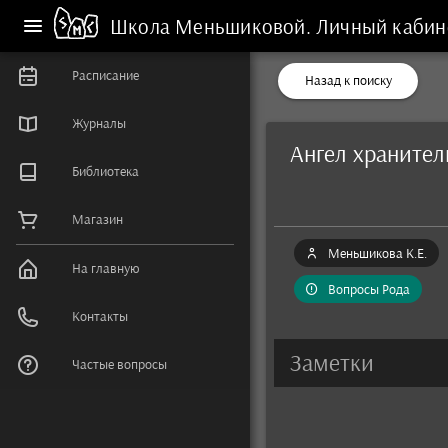
Школа Меньшиковой.
Личный кабин
Расписание
Назад к поиску
Журналы
Ангел хранител
Библиотека
Магазин
Меньшикова К.Е.
На главную
Вопросы Рода
Контакты
Заметки
Частые вопросы