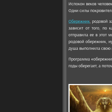
Испокон веков человек
Одни силы покровитель
Обережник
, родовой 
зависит от того, по 
отправила ее в этот м
родовой обережник, ну
душа выполнила свою
Программа «обережник» 
годы оберегает, а пот