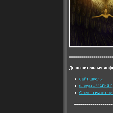
=====================
Дополнительная инф
Сайт Школы
Форум «МАГИЯ 
С чего начать об
====================