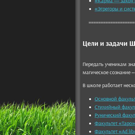
«Карма — закон 
«Эгрегоры и сист
====================
Цели и задачи 
Передать ученикам зн
магическое сознание –
В школе работает неск
Основной факуль
Стихийный факул
Рунический факул
Факультет «Таро»
Факультет «Ad.lib