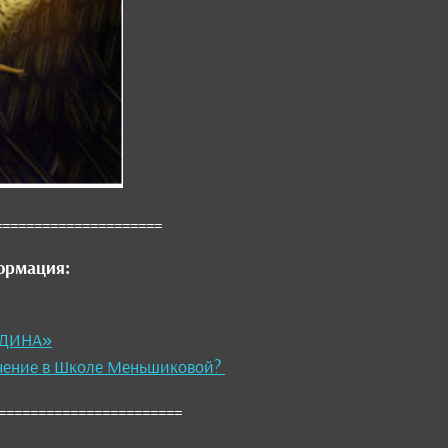
=====================
ормация:
ЕДИНА»
учение в Школе Меньшиковой?
======================