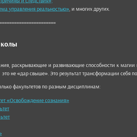
причины и следствия»;
ема управления реальностью»
, и многих других.
======================
Школы
ания, раскрывающие и развивающие способности к магии 
 это не «дар свыше». Это результат трансформации себя п
олько факультетов по разным дисциплинам:
тет
«Освобождение сознания»
ьтет
ьтет
»