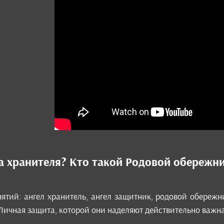
а хранителя? Кто такой Родовой обережн
ятий: ангел хранитель, ангел защитник, родовой обережни
 Личная защита, которой они наделяют действительно важна