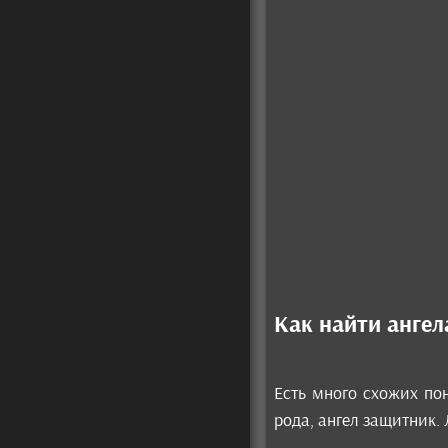
Как найти ангел
Есть много схожих пон
рода, ангел защитник.