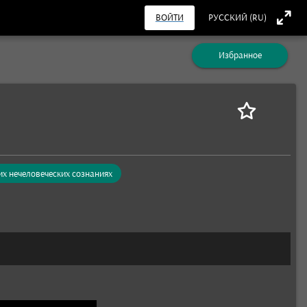
ВОЙТИ
РУССКИЙ (RU)
Избранное
гих нечеловеческих сознаниях