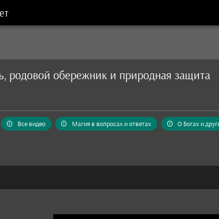
ет
ь, родовой обережник и природная защита
Все видео
Магия в вопросах и ответах
О Богах и дру