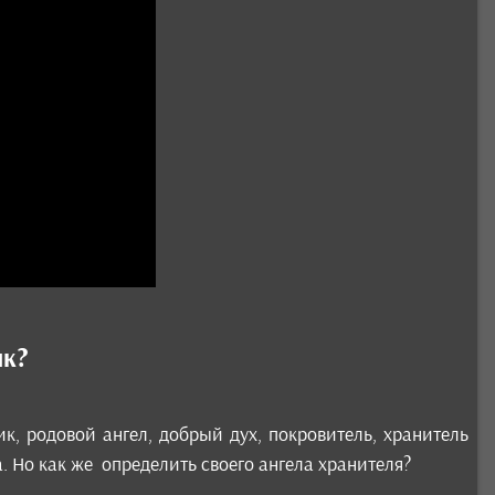
ик?
к, родовой ангел, добрый дух, покровитель, хранитель
. Но как же определить своего ангела хранителя?