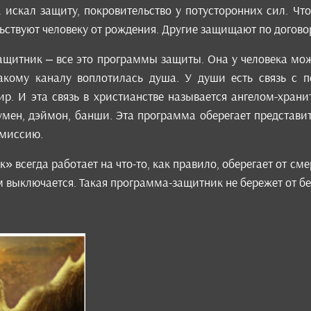
 искал защиту, покровительство у потусторонних сил. Что
ствуют человеку от рождения. Другие защищают по догово
защитник – все это программы защиты. Она у человека мож
какому каналу воплотилась душа. У души есть связь с 
ир. И эта связь в христианстве называется ангелом-храни
мен, дэймон, банши. Эта программа оберегает представите
 миссию.
всегда работает на что-то, как правило, оберегает от смер
ом выключается. Такая программа-защитник не бережет от б