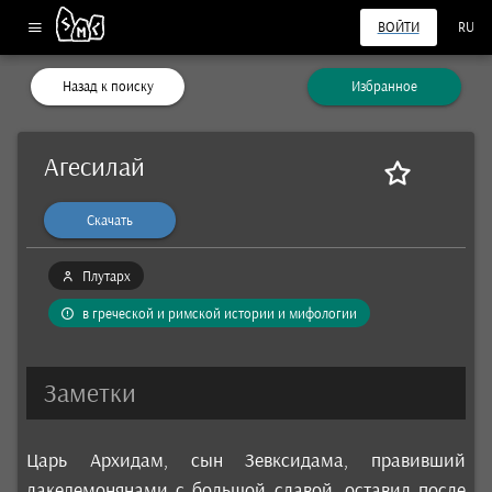
ВОЙТИ
RU
Назад к поиску
Избранное
Агесилай
Скачать
Плутарх
в греческой и римской истории и мифологии
Заметки
Царь Архидам, сын Зевксидама, правивший
лакедемонянами с большой славой, оставил после