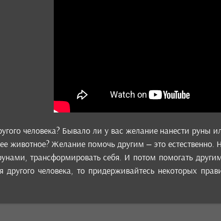
ругого человека? Бывало ли у вас желание нанести руны и
е животное? Желание помочь другим – это естественно. Но
 рунами, трансформировать себя. И потом помогать други
я другого человека, то придерживайтесь некоторых прав