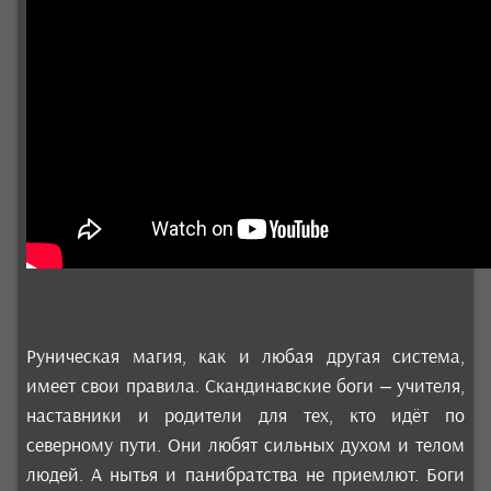
Руническая магия, как и любая другая система,
имеет свои правила. Скандинавские боги – учителя,
наставники и родители для тех, кто идёт по
северному пути. Они любят сильных духом и телом
людей. А нытья и панибратства не приемлют. Боги