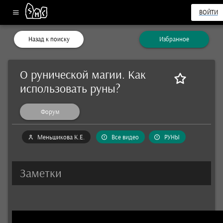
ВОЙТИ
Назад к поиску
Избранное
О рунической магии. Как
использовать руны?
Форум
Меньшикова К.Е.
Все видео
РУНЫ
Заметки