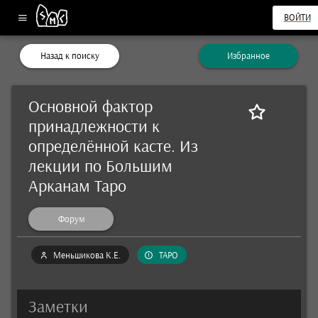
ВОЙТИ
Назад к поиску
Избранное
Основной фактор
принадлежности к
определённой касте. Из
лекции по Большим
Арканам Таро
Форум
Меньшикова К.Е.
ТАРО
Заметки