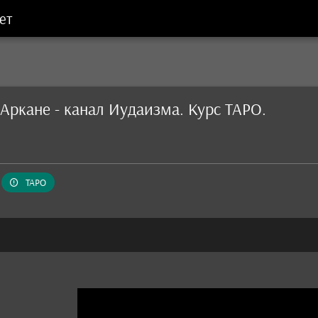
ет
 Аркане - канал Иудаизма. Курс ТАРО.
ТАРО