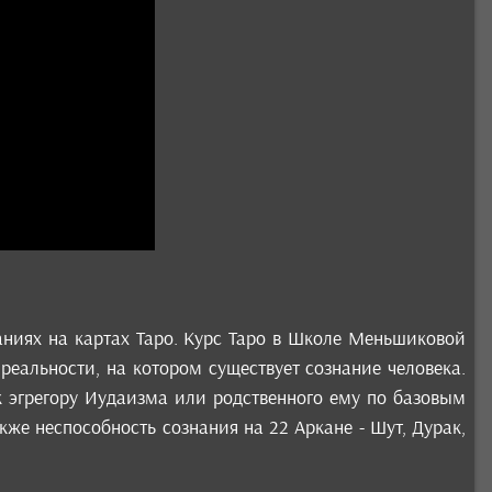
даниях на картах Таро. Курс Таро в Школе Меньшиковой
 реальности, на котором существует сознание человека.
к эгрегору Иудаизма или родственного ему по базовым
же неспособность сознания на 22 Аркане - Шут, Дурак,