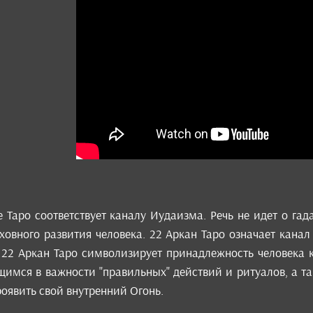
 Таро соответствует каналу Иудаизма. Речь не идет о га
ховного развития человека. 22 Аркан Таро означает канал
 22 Аркан Таро символизирует принадлежность человека 
мся в важности "правильных" действий и ритуалов, а так
оявить свой внутренний Огонь.