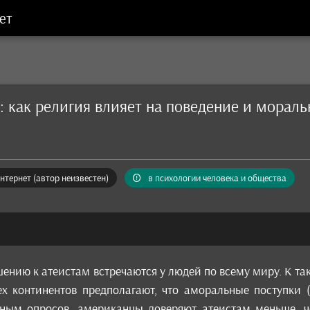
ет
: как религия влияет на поведение и морал
нтернет (автор неизвестен)
в психологии человека и общества
ению к атеистам встречаются у людей по всему миру. К та
х континентов предполагают, что аморальные поступки
ным опросов, американцы доверяют атеистам меньше, ч