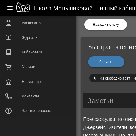
Школа Меньшиковой.
Личный кабин
Расписание
Назад к поиску
Журналы
Быстрое чтение
Библиотека
Скачать
Магазин
Из свободной сети И
На главную
Контакты
Заметки
Частые вопросы
Предрассудки по отнош
Джервейс. Жители все
неверующими. По дан