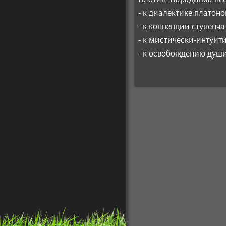
- к диалектике платон
- к концепции ступенч
- к мистически-интуи
- к освобождению души