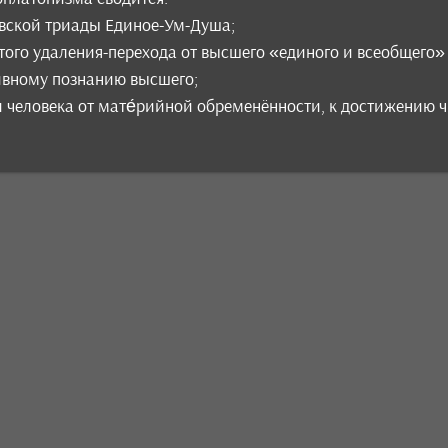
овской триады Единое-Ум-Душа;
атого удаления-перехода от высшего «единого и всеобщего
тивному познанию высшего;
 человека от мате́рийной обременённости, к достижению 