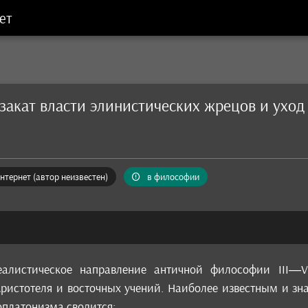
ет
закат власти элинистических жрецов и уход
нтернет (автор неизвестен)
в философии
алистическое направление античной философии III—V
ристотеля и восточных учений. Наиболее известным и зн
оплатонизма сводится: