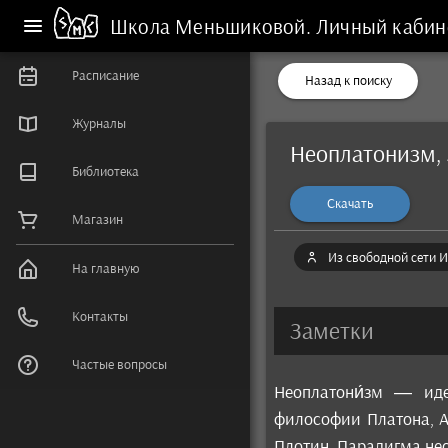
Школа Меньшиковой.
Личный кабин
Расписание
Назад к поиску
Журналы
Неоплатонизм, 
Библиотека
Скачать
Магазин
Из свободной сети И
На главную
Контакты
Заметки
Частые вопросы
Неоплатони́зм — иде
философии Платона, А
Плотин. Парадигма не