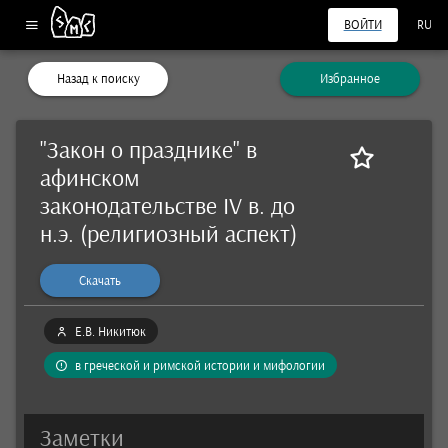
ВОЙТИ
RU
Назад к поиску
Избранное
"Закон о празднике" в
афинском
законодательстве IV в. до
н.э. (религиозный аспект)
Скачать
Е.В. Никитюк
в греческой и римской истории и мифологии
Заметки