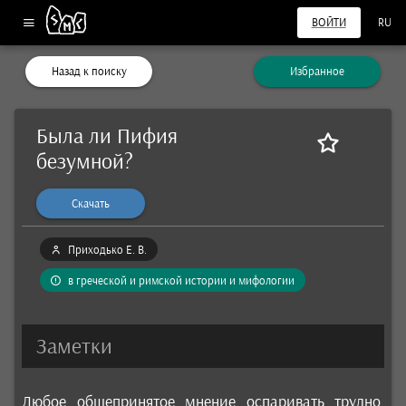
ВОЙТИ
RU
Назад к поиску
Избранное
Была ли Пифия
безумной?
Скачать
Приходько Е. В.
в греческой и римской истории и мифологии
Заметки
Любое общепринятое мнение оспаривать трудно.