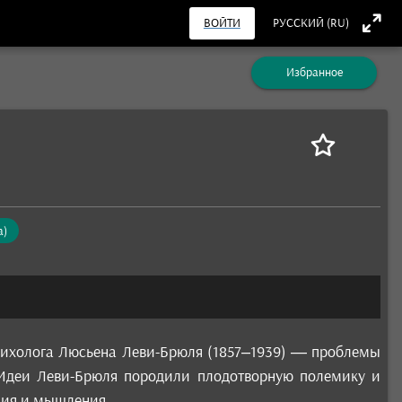
ВОЙТИ
РУССКИЙ (RU)
Избранное
а)
психолога Люсьена Леви-Брюля (1857–1939) — проблемы
. Идеи Леви-Брюля породили плодотворную полемику и
ния и мышления.