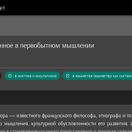
ет
енное в первобытном мышлении
в мистике и оккультизме
в язычестве (язычество как систем
тора — известного французского философа, этнографа и 
о мышления, культурной обусловленности его развития
м в становление научного представления о природе созна