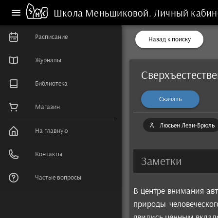
Школа Меньшиковой.
Личный кабин
Расписание
Назад к поиску
Журналы
Сверхъестеств
Библиотека
Скачать
Магазин
Люсьен Леви-Брюль
На главную
Контакты
Заметки
Частые вопросы
В центре внимания ав
природы человеческог
явились ценным вкладо