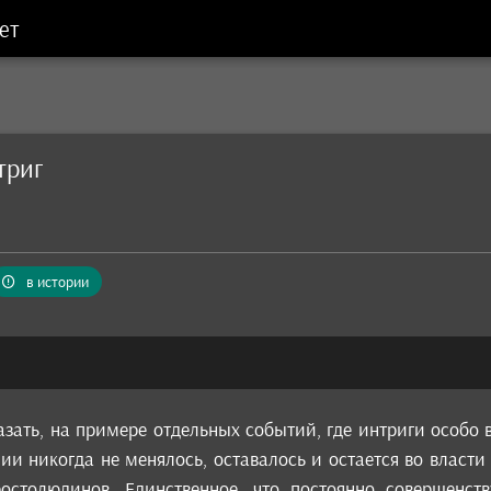
ет
триг
в истории
азать, на примере отдельных событий, где интриги особо 
ии никогда не менялось, оставалось и остается во власт
ростолюдинов. Единственное, что постоянно совершенст