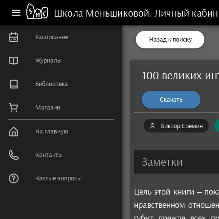
Школа Меньшиковой.
Личный кабин
Расписание
Назад к поиску
Журналы
100 великих ин
Библиотека
Скачать
Магазин
Виктор Ерёмин
На главную
Контакты
Заметки
Частые вопросы
Цель этой книги – пок
нравственном отношен
губит прежде всех п