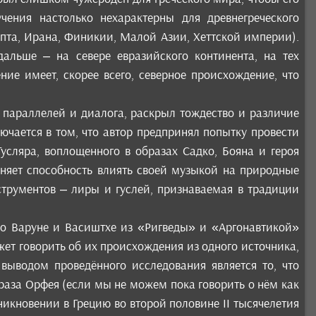
ения настолько нехарактерны для древнегреческого
ипта, Ирана, Финикии, Малой Азии, Хеттской империи).
альше – на севере евразийского континента, на тех
ние имеет, скорее всего, северное происхождение, что
 параллелей и диалога, раскрыл тождество и различие
ючается в том, что автор предпринял попытку провести
усляра, воплощенного в образах Садко, Бояна и героя
иняет способность влиять своей музыкой на природные
струментов – лиры и гуслей, признаваемая в традиции
о Варуне и Васиштхе из «Ригведы» и «Аргонавтикой»
жет говорить об их происхождения из одного источника,
ыводом проведённого исследования является то, что
аза Орфея (если мы не можем пока говорить о нём как
никновении в Грецию во второй половине II тысячелетия