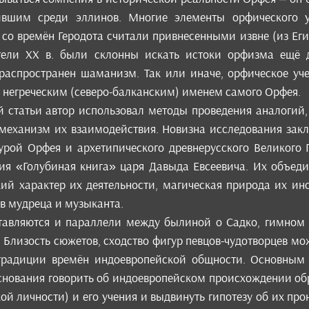
вшим среди эллинов. Многие элементы орфического уч
 со времён Геродота считали привнесенными извне (из Ег
тели XX в. были склонны искать истоки орфизма ещё д
 распространен шаманизм. Так или иначе, орфическое уче
 негреческим (северо-балканским) именем самого Орфея.
 статьи автор использовал методы проведения аналогий,
 механизм их взаимодействия. Новизна исследования закл
рой Орфея и архетипического древнерусского Великого Г
ния «Голубиная книга» царя Давыда Евсеевича. Их объед
кий характер их деятельности, магическая природа их ин
в мудреца и музыканта.
тавляются и параллели между былиной о Садко, гимном 
 Близость сюжетов, сходство фигур певцов-чудотворцев мо
традиции времён индоевропейской общности. Основным в
снования говорить об индоевропейском происхождении обр
ой личности) и его учения и выдвинуть гипотезу об их про