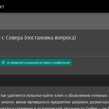
ет
 с Севера (постановка вопроса)
в греческой и римской истории и мифологии
тье уделяется попытке найти ключ к объяснению «тёмных 
 многих веков являвшихся предметом широких разноглас
ываться сомнения в исторической реальности Орфея – он 