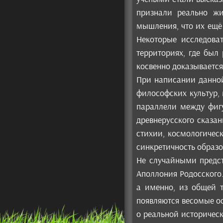
признали реально жи
мышления, что их ещё
Некоторые исследова
территориях, где был
косвенно доказывается
При написании данной
философских культур,
параллели между фигу
древнерусского сказа
стихии, космологичес
синкретичность образо
Не случайными предс
Аполлония Родосского.
а именно, из общей 
появляются весомые о
о реальной историческ