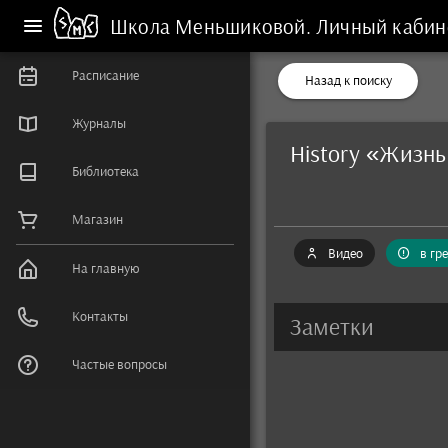
Школа Меньшиковой.
Личный кабин
Расписание
Назад к поиску
Журналы
History «Жизнь
Библиотека
Магазин
Видео
в гр
На главную
Контакты
Заметки
Частые вопросы