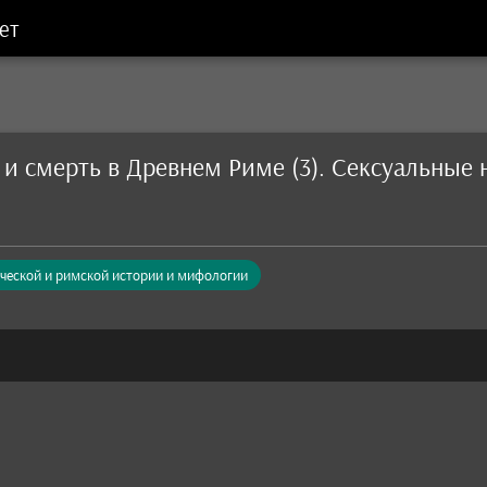
ет
 и смерть в Древнем Риме (3). Сексуальны
еческой и римской истории и мифологии