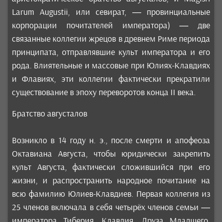
Larum Augustii, или севират, — провинциальные
корпорации почитателей императора) — две
связанные коллегии жрецов в древнем Риме периода
принципата, отправлявшие культ императора и его
рода. Влиятельные и массовые при Юлиях-Клавдиях
и Флавиях, эти коллегии фактически прекратили
существование в эпоху переворотов конца II века.
Братство августалов
Возникло в 14 году н. э., после смерти и апофеоза
Октавиана Августа, чтобы юридически закрепить
культ Августа, фактически сложившийся при его
жизни, и распространить народное почитание на
всю фамилию Юлиев-Клавдиев. Первая коллегия из
25 членов включала в себя четырёх членов семьи —
императора Тиберия, Клавдия, Друза Младшего,