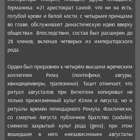
Германика: «21 аристократ самой, что ни на есть,
голубой крови и белой кости, с четырьмя принцами
во главе, обслуживают династическую идею вверху
общества». Впоследствии, состав был расширен до
28 членов, включая четверых из императорского
рода.
Орден был приравнен к четырём высшим жреческим
коллегиям Рима (понтифики, авгуры,
квиндецемвиры, трапезники). Тацит отмечает, что
ритуал августалов при Вителлии копировал не
только прижизненный культ Юлия и Августа, но и
ритуалы времён легендарного Ромула. Фактически,
со смертью Августа публичное братство (sodales)
сменило закрытый культ рода (gens); при этом
вошедшие в него «независимые» августалы