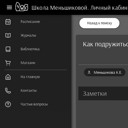
Школа Меньшиковой.
Личный кабин
Расписание
Назад к поиску
Журналы
Как подружить
Библиотека
Магазин
Меньшикова К.Е.
На главную
Контакты
Заметки
Частые вопросы