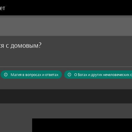
ет
ся с домовым?
Магия в вопросах и ответах
О Богах и других нечеловеческих 