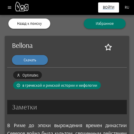
ВОЙТИ
RU
Назад к поиску
Избранное
Bellona
Скачать
Optimates
в греческой и римской истории и мифологии
Заметки
В Риме до эпохи вырождения времен династии
Северов война была культом, священным действием