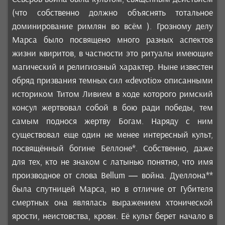
(что собственно должно объяснять тотальное
доминирование римлян во всём ). Грозному делу
Марса было посвящено много разных аспектов
жизни квиритов, в частности это ритуалы имеющие
магический и религиозный характер. Ныне известен
обряд призвания темных сил «devotio» описанными
историком Титом Ливием в ходе которого римский
консул жертвовал собой в бою ради победы, тем
самым поднося жертву Богам. Наряду с ним
существовал еще один не менее интересный культ,
посвящённый богине Беллоне*. Собственно, даже
для тех, кто не знаком с латынью понятно, что имя
производное от слова Bellum — война. Дуеллона**
была спутницей Марса, но в отличие от Губителя
смертных она являлась выражением хтонической
ярости, неистовства, крови. Её культ берет начало в