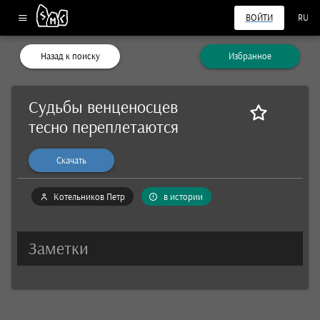
ВОЙТИ
RU
Назад к поиску
Избранное
Судьбы венценосцев
тесно переплетаются
Скачать
Котельников Петр
в истории
Заметки