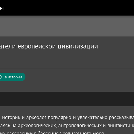
ет
атели европейской цивилизации.
в истории
 историк и археолог популярно и увлекательно рассказыв
ясь на археологических, антропологических и лингвистич
их расселении в бассейне Средиземного моря.