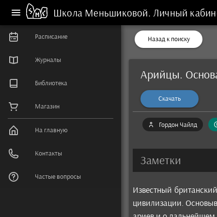
Школа Меньшиковой.
Личный кабин
Расписание
Назад к поиску
Журналы
Арийцы. Основ
Библиотека
Скачать
Магазин
Гордон Чайлд
На главную
Контакты
Заметки
Частые вопросы
Известный британский
цивилизации. Основыва
ариев и о дальнейшем 