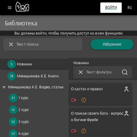
ВОЙТИ
RU
Библиотека
Вы должны войти, чтобы получить доступ ко всем функциям
Текст поиска
Избранное
Новинки
Новинки
5
Текст фильтра
Меньшикова К.Е. Книги.
19
play_arrow
Меньшикова К.Е. Видео, статьи.
О кастах и правах
1 курс
51
2 курс
41
О поиске своего бога - вопрос
о богине Фрейе
3 курс
42
4 курс
47