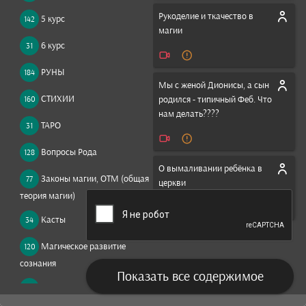
Рукоделие и ткачество в
5 курс
142
магии
6 курс
31
РУНЫ
184
Мы с женой Дионисы, а сын
СТИХИИ
родился - типичный Феб. Что
160
нам делать????
ТАРО
31
Вопросы Рода
128
О вымаливании ребёнка в
Законы магии, ОТМ (общая
77
церкви
теория магии)
Касты
34
Магическое развитие
120
сознания
Показать все содержимое
Магия в вопросах и
835
ответах