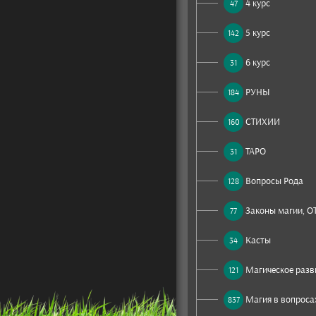
4 курс
47
5 курс
142
6 курс
31
РУНЫ
184
СТИХИИ
160
ТАРО
31
Вопросы Рода
128
Законы магии, О
77
Касты
34
Магическое разв
121
Магия в вопросах
837