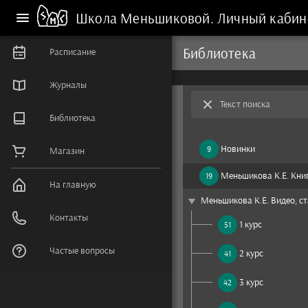
Школа Меньшиковой.
Личный кабин
Библиотека
Расписание
Журналы
Текст поиска
Библиотека
Новинки
9
Магазин
Меньшикова К.Е. Книг
19
На главную
play_arrow
Меньшикова К.Е. Видео, ст
Контакты
1 курс
51
Частые вопросы
2 курс
41
3 курс
42