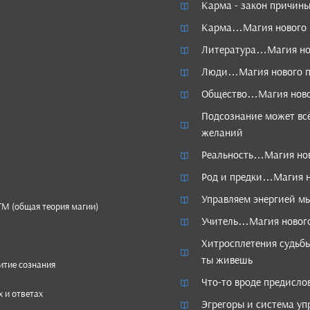
Карма - закон причины
Карма…Магия нового 
Литература…Магия но
Люди…Магия нового п
Общество…Магия ново
Подсознание может всё
желаний
Реальность…Магия нов
Род и предки…Магия н
Управляем энергией м
ТМ (общая теория магии)
Учитель…Магия нового
Хитросплетения судьбы
ты живешь
итие сознания
Что-то вроде предисл
 и ответах
Эгрегоры и система уп