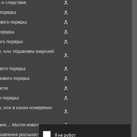
 и следствия
порядка
вого порядка
орядка
го порядка
, или Управляем энергией
ого порядка
ового порядка
ысли
 порядка
, или в каком измерении
овия… Магия нового порядка
равления реальностью