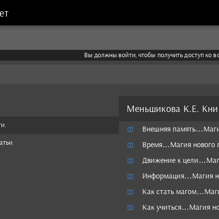
ет
Вы должны войти, чтобы получить доступ ко 
Меньшикова К.Е. Кни
и.
Внешняя память…Магия
атьи.
Время…Магия нового 
Движение к цели…Маги
Информация…Магия но
Как стать магом…Маги
Как учиться…Магия но