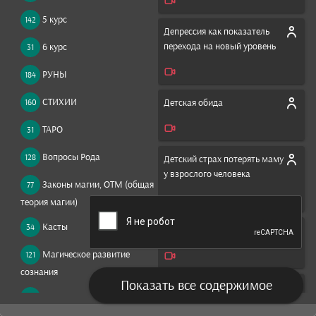
5 курс
142
Депрессия как показатель
перехода на новый уровень
6 курс
31
РУНЫ
184
СТИХИИ
Детская обида
160
ТАРО
31
Вопросы Рода
128
Детский страх потерять маму
у взрослого человека
Законы магии, ОТМ (общая
77
теория магии)
Касты
34
Зависть это ненависть
Магическое развитие
121
сознания
Показать все содержимое
Интуиция и ясновидение. Как
Магия в вопросах и
837
развивать и с чего начать?
ответах