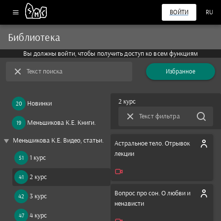
ВОЙТИ
RU
Библиотека
Вы должны войти, чтобы получить доступ ко всем функциям
Текст поиска
Избранное
2 курс
Новинки
20
Текст фильтра
Меньшикова К.Е. Книги.
19
play_arrow
Меньшикова К.Е. Видео, статьи.
Астральное тело. Отрывок
лекции
1 курс
51
2 курс
41
Вопрос про сон. О любви и
3 курс
42
ненависти
4 курс
47