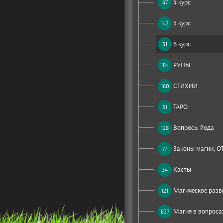
4 курс
47
5 курс
142
6 курс
31
РУНЫ
184
СТИХИИ
160
ТАРО
31
Вопросы Рода
128
Законы магии, О
77
Касты
34
Магическое разв
121
Магия в вопросах
837