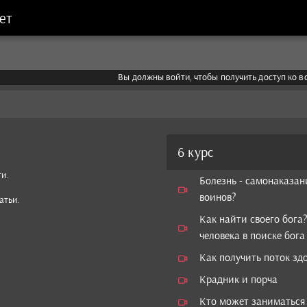
ет
Вы должны войти, чтобы получить доступ ко 
6 курс
и.
Болезнь - самонаказан
воинов?
атьи.
Как найти своего бога
человека в поиске бога
Как получить поток зд
Крадник и порча
Кто может заниматься