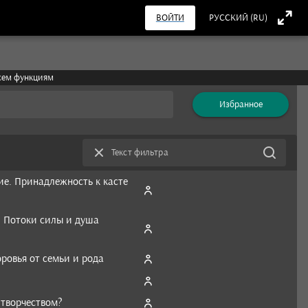
ВОЙТИ
РУССКИЙ (RU)
всем функциям
Избранное
Текст фильтра
ие. Принадлежность к касте
? Потоки силы и душа
оровья от семьи и рода
 творчеством?