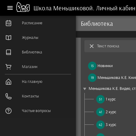
Школа Меньшиковой.
Личный кабин
Библиотека
Расписание
Журналы
Текст поиска
Библиотека
Новинки
15
Магазин
Меньшикова К.Е. Книг
19
На главную
play_arrow
Меньшикова К.Е. Видео, ст
Контакты
1 курс
51
Частые вопросы
2 курс
41
3 курс
42