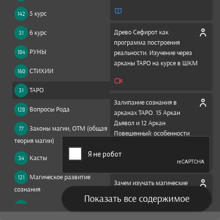
5 курс
142
Древо Сефирот как
6 курс
31
программа построения
РУНЫ
184
реальности. Изучение через
арканы ТАРО на курсе в ШКМ
СТИХИИ
160
ТАРО
31
Залипание сознания в
Вопросы Рода
128
арканах ТАРО. 15 Аркан
Дьявол и 12 Аркан
Законы магии, ОТМ (общая
77
Повешенный: особенности
теория магии)
восприятия
Касты
34
Магическое развитие
121
Зачем изучать магические
сознания
системы? Ксения Меньшикова
Показать все содержимое
курс Таро
Магия в вопросах и
837
ответах