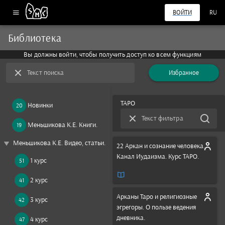
ВОЙТИ
RU
Библиотека
Вы должны войти, чтобы получить доступ ко всем функциям
Текст поиска
Избранное
ТАРО
Новинки
20
Текст фильтра
Меньшикова К.Е. Книги.
19
play_arrow
Меньшикова К.Е. Видео, статьи.
22 Аркан и сознание человека.
Канал Иудаизма. Курс ТАРО.
1 курс
51
2 курс
41
Арканы Таро и религиозные
3 курс
42
эгрегоры. О пользе ведения
дневника.
4 курс
47