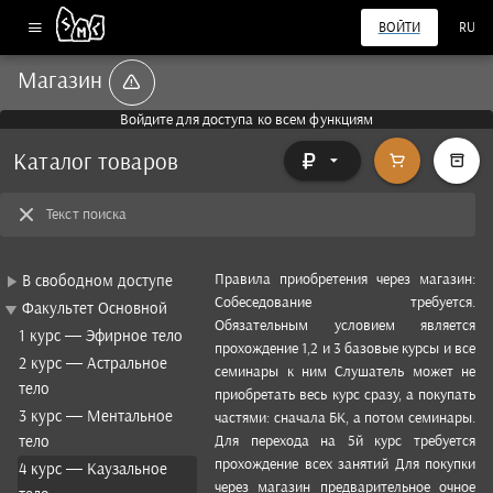
ВОЙТИ
RU
Магазин
Войдите для доступа ко всем функциям
₽
Каталог товаров
arrow_drop_down
Текст поиска
Правила приобретения через магазин:
В свободном доступе
play_arrow
Собеседование требуется.
Факультет Основной
play_arrow
Обязательным условием является
1 курс — Эфирное тело
прохождение 1,2 и 3 базовые курсы и все
2 курс — Астральное
семинары к ним Слушатель может не
тело
приобретать весь курс сразу, а покупать
3 курс — Ментальное
частями: сначала БК, а потом семинары.
тело
Для перехода на 5й курс требуется
прохождение всех занятий Для покупки
4 курс — Каузальное
через магазин предварительное очное