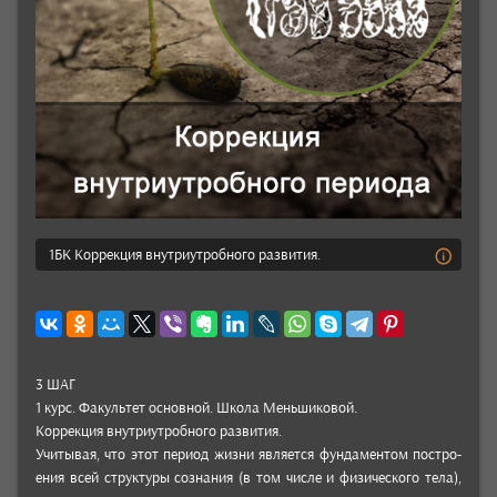
1БК Коррекция внутриутробного развития.
3 ШАГ
1 курс. Факуль­тет основ­ной. Школа Мень­шико­вой.
Коррек­ция внутри­утроб­ного раз­вития.
Учиты­вая, что этот период жизни явля­ется фун­дамен­том пос­тро­
ения всей струк­туры соз­нания (в том числе и физи­чес­кого тела),