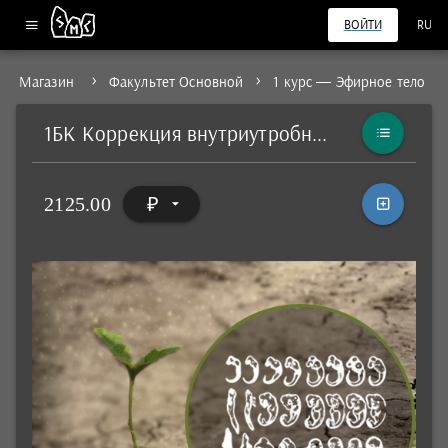
ВОЙТИ
RU
Магазин
Факультет Основной
1 курс — Эфирное тело
1БК Коррекция внутриутробного развития.
2125.00
₽
arrow_drop_down