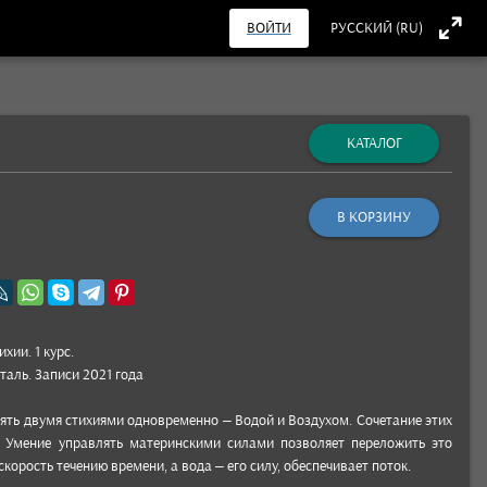
ВОЙТИ
РУССКИЙ (RU)
КАТАЛОГ
В КОРЗИНУ
хии. 1 курс.
­таль. Записи 2021 года
­лять двумя стихи­ями однов­ременно – Водой и Возду­хом. Соче­тание этих
 Умение управ­лять мате­рин­скими силами поз­воляет пере­ложить это
ско­рость тече­нию вре­мени, а вода – его силу, обес­печи­вает поток.