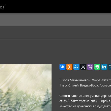
ет
Школа Мень­шико­вой. Факуль­тет Сти
1 курс Стихий. Воздух-Вода. Гори­зон
С этого заня­тия идет уме­ние управ
сти­хий дают третью силу - Время.
качес­тво на дочер­нюю: воз­дух дает 